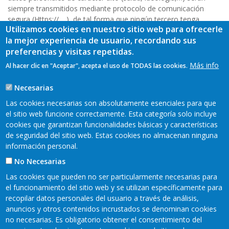
siempre transmitidos mediante protocolo de comunicación
segura (Https://,…), de tal forma que ningún tercero tenga
Utilizamos cookies en nuestro sitio web para ofrecerle
acceso a la información transmitida vía electrónica.
la mejor experiencia de usuario, recordando sus
Legislación aplicable y jurisdicción
preferencias y visitas repetidas.
La relación entre CENTRO PARA EL DESARROLLO DEL VALLE
Más info
Al hacer clic en "Aceptar", acepta el uso de TODAS las cookies.
DEL ESE-ENTRECABOS y el USUARIO se regirá por la normativa
española vigente y cualquier controversia se someterá a los
Necesarias
Juzgados y tribunales que corresponda.
Las cookies necesarias son absolutamente esenciales para que
el sitio web funcione correctamente. Esta categoría solo incluye
cookies que garantizan funcionalidades básicas y características
de seguridad del sitio web. Estas cookies no almacenan ninguna
información personal.
No Necesarias
Las cookies que pueden no ser particularmente necesarias para
el funcionamiento del sitio web y se utilizan específicamente para
recopilar datos personales del usuario a través de análisis,
anuncios y otros contenidos incrustados se denominan cookies
Mapa web
Aviso legal
no necesarias. Es obligatorio obtener el consentimiento del