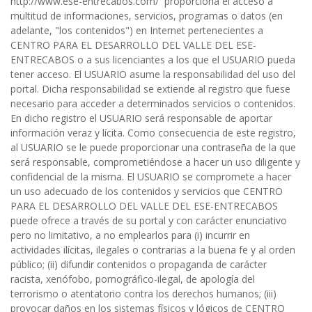
http://www.ese-entrecabos.com/ proporciona el acceso a
multitud de informaciones, servicios, programas o datos (en
adelante, "los contenidos") en Internet pertenecientes a
CENTRO PARA EL DESARROLLO DEL VALLE DEL ESE-
ENTRECABOS o a sus licenciantes a los que el USUARIO pueda
tener acceso. El USUARIO asume la responsabilidad del uso del
portal. Dicha responsabilidad se extiende al registro que fuese
necesario para acceder a determinados servicios o contenidos.
En dicho registro el USUARIO será responsable de aportar
información veraz y lícita. Como consecuencia de este registro,
al USUARIO se le puede proporcionar una contraseña de la que
será responsable, comprometiéndose a hacer un uso diligente y
confidencial de la misma. El USUARIO se compromete a hacer
un uso adecuado de los contenidos y servicios que CENTRO
PARA EL DESARROLLO DEL VALLE DEL ESE-ENTRECABOS
puede ofrece a través de su portal y con carácter enunciativo
pero no limitativo, a no emplearlos para (i) incurrir en
actividades ilícitas, ilegales o contrarias a la buena fe y al orden
público; (ii) difundir contenidos o propaganda de carácter
racista, xenófobo, pornográfico-ilegal, de apología del
terrorismo o atentatorio contra los derechos humanos; (iii)
provocar daños en los sistemas físicos y lógicos de CENTRO