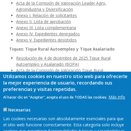
Acta de la Comisión de Valoración Leader Agro,
Agroindustria y Diversificación
Anexo I. Relación de solicitantes
Anexo II. Lista de aprobación
Anexo III. Lista complementaria
Anexo IV. Expedientes denegados
Anexo V. Expedientes desistidos
Tiques: Tique Rural Autoempleo y Tique Asalariado
Resolución de 4 de diciembre de 2025 Tique Rural
Autoempleo y Asalariado (BOPA)
Acta de la Comisión de Valoración Tique Rural
Utilizamos cookies en nuestro sitio web para ofrecerle
Autoempleo y Asalariado
la mejor experiencia de usuario, recordando sus
Anexo I. Relación de solicitantes
preferencias y visitas repetidas.
Anexo II.a. Lista de aprobación Tique Asalariado
Anexo II.b. Lista de aprobación Tique Rural Autoempleo
Más info
Al hacer clic en "Aceptar", acepta el uso de TODAS las cookies.
Anexo III. Lista complementaria Tique Rural Autoempleo
Anexo IV. Lista de denegadas Tique Rural Autoempleo
Necesarias
Anexo V. Lista de desistidas Tique Rural Autoempleo
Las cookies necesarias son absolutamente esenciales para que
el sitio web funcione correctamente. Esta categoría solo incluye
cookies que garantizan funcionalidades básicas y características