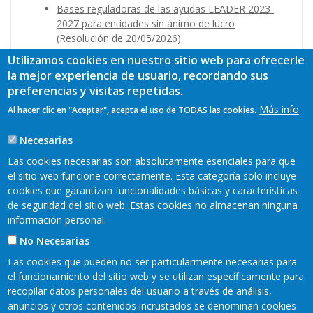
Bases reguladoras de las ayudas LEADER 2023-
2027 para entidades sin ánimo de lucro
(Resolución de 20/05/2026)
Bases reguladoras de las ayudas LEADER 2023-
Utilizamos cookies en nuestro sitio web para ofrecerle
2027 para entidades locales (Resolución de
la mejor experiencia de usuario, recordando sus
20/02/2026)
preferencias y visitas repetidas.
Bases reguladoras de las ayudas LEADER 2023-
Más info
Al hacer clic en "Aceptar", acepta el uso de TODAS las cookies.
2027 para empresas (Resolución de 20/05/2025)
Bases reguladoras de las ayudas LEADER 2023-
Necesarias
2027 para empleo autónomo y contratación
(Resolución de 20/05/2025)
Las cookies necesarias son absolutamente esenciales para que
el sitio web funcione correctamente. Esta categoría solo incluye
cookies que garantizan funcionalidades básicas y características
de seguridad del sitio web. Estas cookies no almacenan ninguna
información personal.
No Necesarias
Las cookies que pueden no ser particularmente necesarias para
el funcionamiento del sitio web y se utilizan específicamente para
recopilar datos personales del usuario a través de análisis,
anuncios y otros contenidos incrustados se denominan cookies