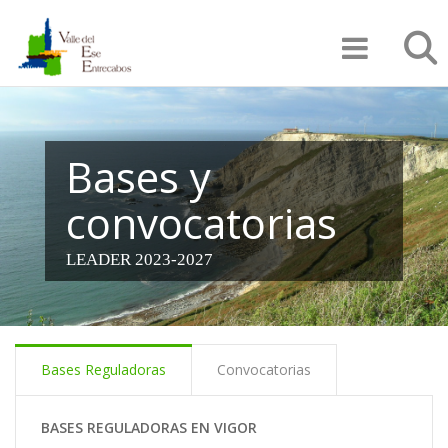
Pasar
Búsqu
al
contenido
principal
Bases y
convocatorias
LEADER 2023-2027
Bases Reguladoras
Convocatorias
BASES REGULADORAS EN VIGOR