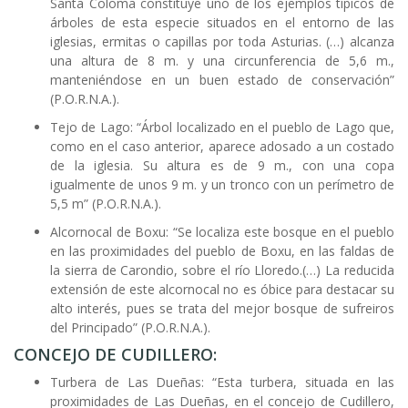
Santa Coloma constituye uno de los ejemplos típicos de
árboles de esta especie situados en el entorno de las
iglesias, ermitas o capillas por toda Asturias. (…) alcanza
una altura de 8 m. y una circunferencia de 5,6 m.,
manteniéndose en un buen estado de conservación”
(P.O.R.N.A.).
Tejo de Lago: “Árbol localizado en el pueblo de Lago que,
como en el caso anterior, aparece adosado a un costado
de la iglesia. Su altura es de 9 m., con una copa
igualmente de unos 9 m. y un tronco con un perímetro de
5,5 m” (P.O.R.N.A.).
Alcornocal de Boxu: “Se localiza este bosque en el pueblo
en las proximidades del pueblo de Boxu, en las faldas de
la sierra de Carondio, sobre el río Lloredo.(…) La reducida
extensión de este alcornocal no es óbice para destacar su
alto interés, pues se trata del mejor bosque de sufreiros
del Principado” (P.O.R.N.A.).
CONCEJO DE CUDILLERO:
Turbera de Las Dueñas: “Esta turbera, situada en las
proximidades de Las Dueñas, en el concejo de Cudillero,