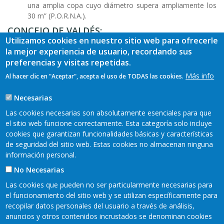
una amplia copa cuyo diámetro supera ampliamente los
30 m” (P.O.R.N.A.).
CONCEJO DE VALDÉS:
Utilizamos cookies en nuestro sitio web para ofrecerle
Hoces del Esva: “(…) corresponde al sector comprendido
la mejor experiencia de usuario, recordando sus
entre los cerros de Andornoso y Villagermonde, en el
preferencias y visitas repetidas.
tramo que va desde San Pedro de Paredes a La Chanona.
Más info
Al hacer clic en "Aceptar", acepta el uso de TODAS las cookies.
El Esva discurre aquí por una estrecha garganta excavada
en cuarcitas, cuyas paredes llegan a alcanzar los 400 m.
Necesarias
de desnivel. Estas paredes están cubiertas por un robledal
que, en el fondo del valle, da paso a una estrecha
Las cookies necesarias son absolutamente esenciales para que
formación ribereña de alisos” (P.O.R.N.A.).
el sitio web funcione correctamente. Esta categoría solo incluye
cookies que garantizan funcionalidades básicas y características
de seguridad del sitio web. Estas cookies no almacenan ninguna
información personal.
No Necesarias
Las cookies que pueden no ser particularmente necesarias para
el funcionamiento del sitio web y se utilizan específicamente para
recopilar datos personales del usuario a través de análisis,
anuncios y otros contenidos incrustados se denominan cookies