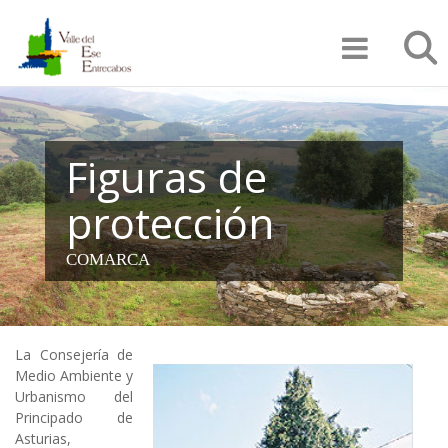
Pasar
Búsqu
al
contenido
principal
Figuras de
protección
COMARCA
La Consejería de
Medio Ambiente y
Urbanismo del
Principado de
Asturias,