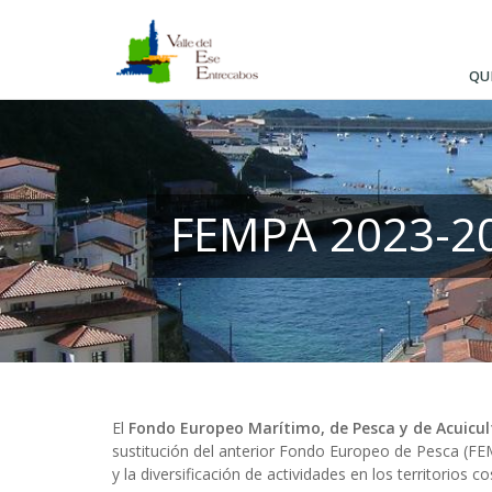
Pasar
al
contenido
QU
principal
FEMPA 2023-2
El
Fondo Europeo Marítimo, de Pesca y de Acuicul
sustitución del anterior Fondo Europeo de Pesca (FE
y la diversificación de actividades en los territorios 