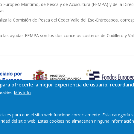
do Europeo Marítimo, de Pesca y de Acuicultura (FEMPA) y de la Dire
ias
liza la Comisión de Pesca del Ceder Valle del Ese-Entrecabos, corres
 las ayudas FEMPA son los dos concejos costeros de Cudillero y Val
para ofrecerle la mejor experiencia de usuario, recordand
Más info
cookies.
ales para que el sitio web funcione correctamente. Esta categoría s
guridad del sitio web. Estas cookies no almacenan ninguna información
Mapa web
Aviso legal
Polític