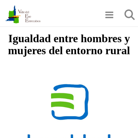
Pasar
Búsqu
al
contenido
principal
Igualdad entre hombres y
mujeres del entorno rural