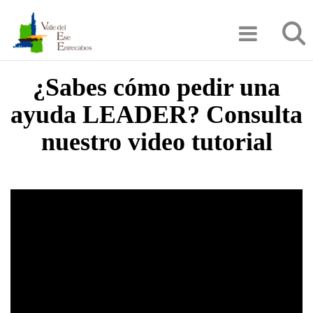
Pasar
Búsqu
al
contenido
principal
¿Sabes cómo pedir una
ayuda LEADER? Consulta
nuestro video tutorial
Video