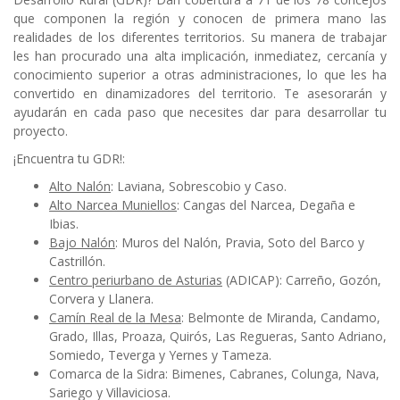
que componen la región y conocen de primera mano las
realidades de los diferentes territorios. Su manera de trabajar
les han procurado una alta implicación, inmediatez, cercanía y
conocimiento superior a otras administraciones, lo que les ha
convertido en dinamizadores del territorio. Te asesorarán y
ayudarán en cada paso que necesites dar para desarrollar tu
proyecto.
¡Encuentra tu GDR!:
Alto Nalón
: Laviana, Sobrescobio y Caso.
Alto Narcea Muniellos
: Cangas del Narcea, Degaña e
Ibias.
Bajo Nalón
: Muros del Nalón, Pravia, Soto del Barco y
Castrillón.
Centro periurbano de Asturias
(ADICAP): Carreño, Gozón,
Corvera y Llanera.
Camín Real de la Mesa
: Belmonte de Miranda, Candamo,
Grado, Illas, Proaza, Quirós, Las Regueras, Santo Adriano,
Somiedo, Teverga y Yernes y Tameza.
Comarca de la Sidra
: Bimenes, Cabranes, Colunga, Nava,
Sariego y Villaviciosa.