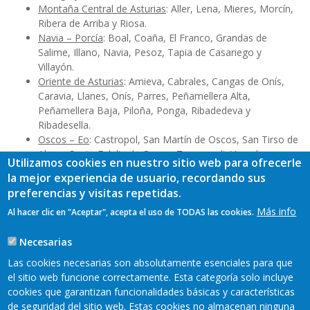
Montaña Central de Asturias
: Aller, Lena, Mieres, Morcín,
Ribera de Arriba y Riosa.
Navia – Porcía
: Boal, Coaña, El Franco, Grandas de
Salime, Illano, Navia, Pesoz, Tapia de Casariego y
Villayón.
Oriente de Asturias
: Amieva, Cabrales, Cangas de Onís,
Caravia, Llanes, Onís, Parres, Peñamellera Alta,
Peñamellera Baja, Piloña, Ponga, Ribadedeva y
Ribadesella.
Oscos – Eo
: Castropol, San Martín de Oscos, San Tirso de
Abres, Santa Eulalia de Oscos, Taramundi, Vegadeo y
Utilizamos cookies en nuestro sitio web para ofrecerle
Villanueva de Oscos.
la mejor experiencia de usuario, recordando sus
Valle del Ese – Entrecabos
: Allande, Cudillero, Salas, Tineo
preferencias y visitas repetidas.
y Valdés.
Más info
Al hacer clic en "Aceptar", acepta el uso de TODAS las cookies.
Necesarias
Las cookies necesarias son absolutamente esenciales para que
TAGS
el sitio web funcione correctamente. Esta categoría solo incluye
cookies que garantizan funcionalidades básicas y características
de seguridad del sitio web. Estas cookies no almacenan ninguna