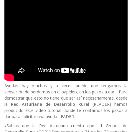
Body
Ayudas hay muchas y a veces puede que tengamos la
sensación de perdernos en el papeleo, en los pasos a dar… Para
demostrar que esto no tiene que ser así necesariamente, desde
la
Red Asturiana de Desarrollo Rural
(READER) hemos
producido este vídeo tutorial donde te contamos los pasos a
dar para solicitar una ayuda LEADER.
¿Sabías que la Red Asturiana cuenta con 11 Grupos de
Desarrollo Rural (GDR)? Dan cobertura a 71 de los 78 concejos