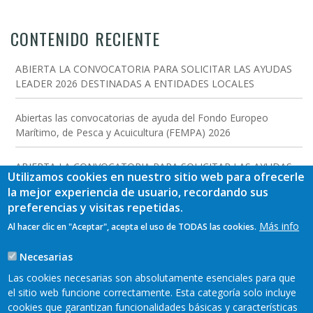
CONTENIDO RECIENTE
ABIERTA LA CONVOCATORIA PARA SOLICITAR LAS AYUDAS
LEADER 2026 DESTINADAS A ENTIDADES LOCALES
Abiertas las convocatorias de ayuda del Fondo Europeo
Marítimo, de Pesca y Acuicultura (FEMPA) 2026
ABIERTA LA CONVOCATORIA PARA SOLICITAR LAS AYUDAS
Utilizamos cookies en nuestro sitio web para ofrecerle
LEADER 2026 DESTINADAS A INVERSIONES EMPRESARIALES
la mejor experiencia de usuario, recordando sus
preferencias y visitas repetidas.
PUBLICADA LA RESOLUCIÓN DE CONCESIÓN DE AYUDAS
Más info
Al hacer clic en "Aceptar", acepta el uso de TODAS las cookies.
LEADER 2025 PARA INVERSIONES EMPRESARIALES
Necesarias
Reader y Caja Rural de Asturias organizan unas Jornadas
Las cookies necesarias son absolutamente esenciales para que
Leader de difusión de la nueva convocatoria
el sitio web funcione correctamente. Esta categoría solo incluye
cookies que garantizan funcionalidades básicas y características