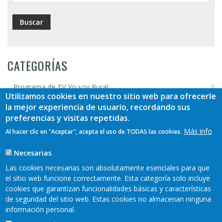
CATEGORÍAS
Programa de TV Yo soy Rural
3
Utilizamos cookies en nuestro sitio web para ofrecerle
la mejor experiencia de usuario, recordando sus
Jornadas / Congresos
1
preferencias y visitas repetidas.
Más info
Al hacer clic en "Aceptar", acepta el uso de TODAS las cookies.
Otros vídeos
1
Necesarias
ETIQUETAS
Las cookies necesarias son absolutamente esenciales para que
el sitio web funcione correctamente. Esta categoría solo incluye
Más
cookies que garantizan funcionalidades básicas y características
de seguridad del sitio web. Estas cookies no almacenan ninguna
información personal.