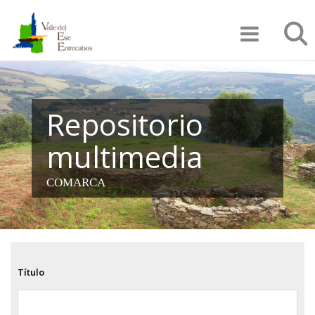
Pasar
Búsqu
al
contenido
principal
Repositorio
multimedia
COMARCA
Título