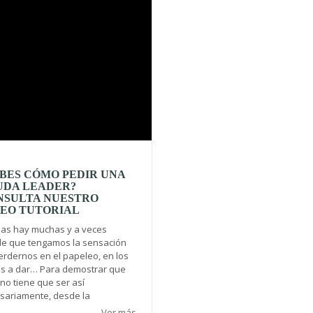
BES CÓMO PEDIR UNA
UDA LEADER?
NSULTA NUESTRO
DEO TUTORIAL
as hay muchas y a veces
e que tengamos la sensación
erdernos en el papeleo, en los
s a dar… Para demostrar que
no tiene que ser así
sariamente, desde la
Ver más