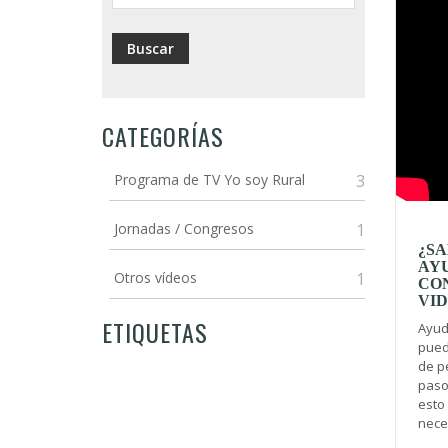
CATEGORÍAS
Programa de TV Yo soy Rural
3
Jornadas / Congresos
1
¿SA
AY
Otros vídeos
1
CO
VI
ETIQUETAS
Ayud
pued
de p
paso
esto 
nece